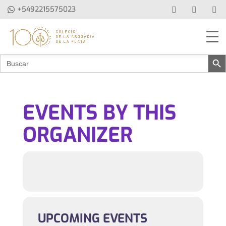
+5492215575023
Botón de b
Buscar:
EVENTS BY THIS
ORGANIZER
UPCOMING EVENTS