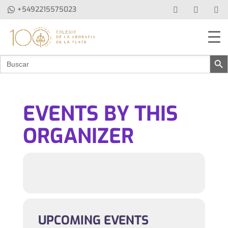
+5492215575023
Botón de b
Buscar:
EVENTS BY THIS
ORGANIZER
UPCOMING EVENTS