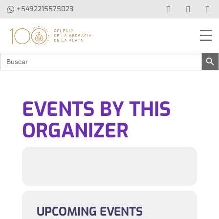
+5492215575023
Botón de b
Buscar:
EVENTS BY THIS
ORGANIZER
UPCOMING EVENTS