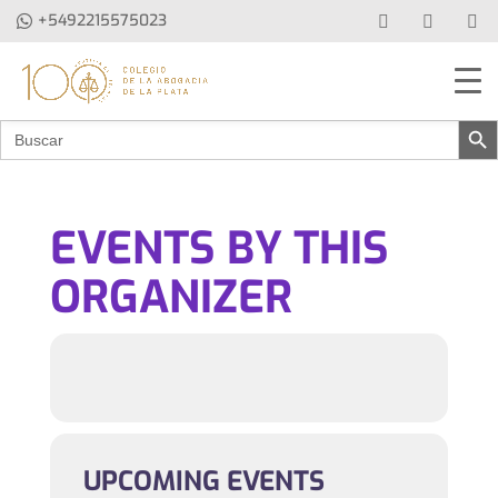
+5492215575023
Botón de b
Buscar:
EVENTS BY THIS
ORGANIZER
UPCOMING EVENTS