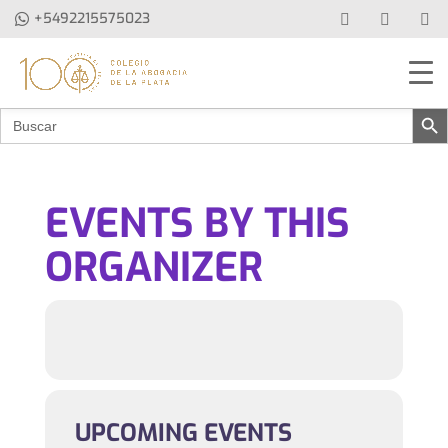
+5492215575023
Botón de b
Buscar:
EVENTS BY THIS
ORGANIZER
UPCOMING EVENTS