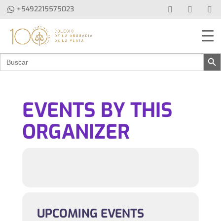
+5492215575023
Botón de b
Buscar:
EVENTS BY THIS
ORGANIZER
UPCOMING EVENTS