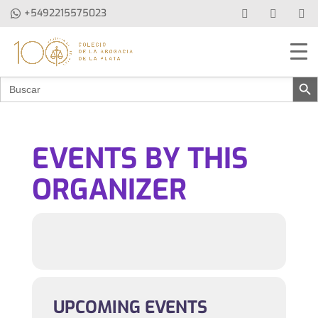
+5492215575023
Botón de b
Buscar:
EVENTS BY THIS
ORGANIZER
UPCOMING EVENTS