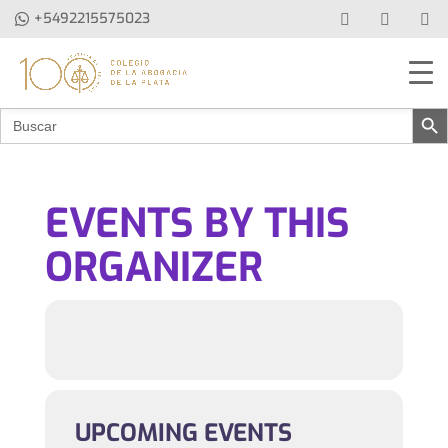
+5492215575023
Botón de b
Buscar:
EVENTS BY THIS
ORGANIZER
UPCOMING EVENTS