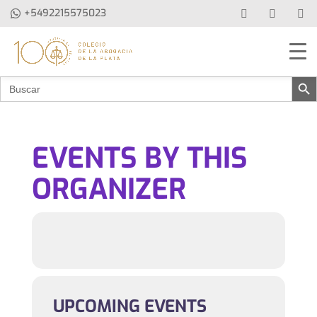
+5492215575023
Botón de b
Buscar:
EVENTS BY THIS
ORGANIZER
UPCOMING EVENTS