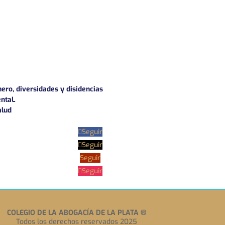
nero, diversidades y disidencias
entaL
alud
Seguir
Seguir
Seguir
Seguir
COLEGIO DE LA ABOGACÍA DE LA PLATA
®
Todos los derechos reservados 2025