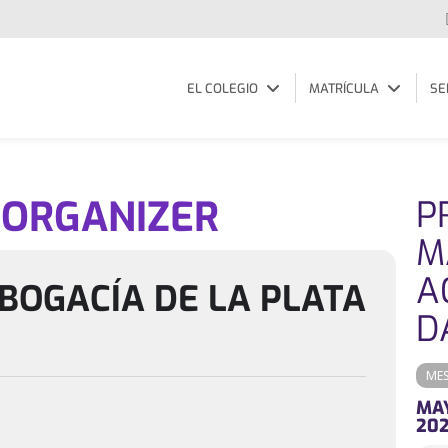
EL COLEGIO
MATRÍCULA
SE
 ORGANIZER
P
M
A
ABOGACÍA DE LA PLATA
D
ME
MA
20