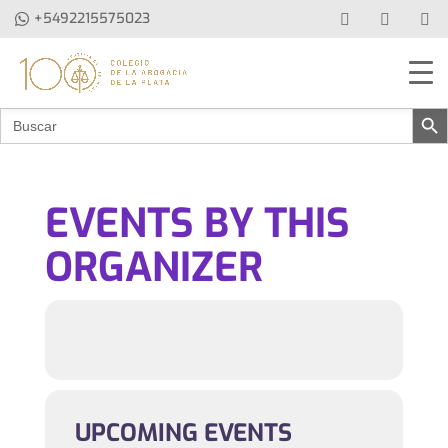
+5492215575023
Botón de b
Buscar:
EVENTS BY THIS
ORGANIZER
UPCOMING EVENTS