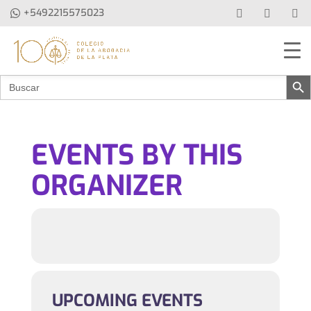
+5492215575023
Botón de b
Buscar:
EVENTS BY THIS
ORGANIZER
UPCOMING EVENTS