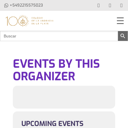
+5492215575023
Botón de b
Buscar:
EVENTS BY THIS
ORGANIZER
UPCOMING EVENTS