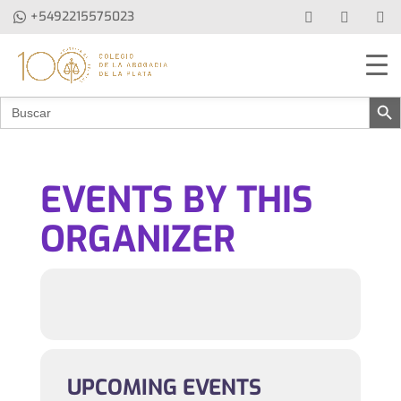
+5492215575023
Botón de b
Buscar:
EVENTS BY THIS
ORGANIZER
UPCOMING EVENTS