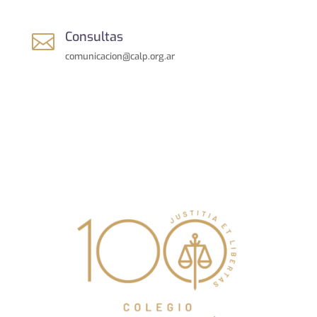
Consultas

comunicacion@calp.org.ar