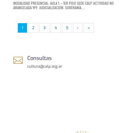
MODALIDAD PRESENCIAL: AULA 1 – 1ER PISO SEDE CALP ACTIVIDAD NO
ARANCELADA YPF. JUDICIALIZACIÓN. SOBERANÍA ...
1
2
3
4
5
›
»
Consultas

cultura@calp.org.ar