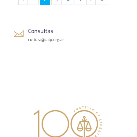
Consultas

cultura@calp.org.ar