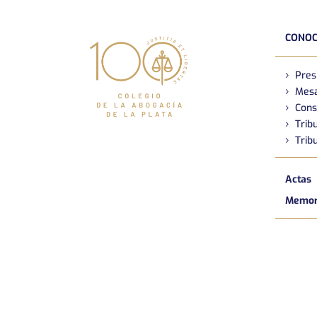
CONOC
Pres
Mesa
Cons
Tribu
Tribu
Actas
Memori