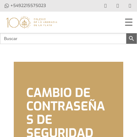
+5492215575023
Botón de b
Buscar:
CAMBIO DE
CONTRASEÑA
S DE
SEGURIDAD