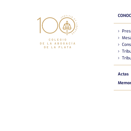
CONOC
Pres
Mesa
Cons
Tribu
Tribu
Actas
Memori