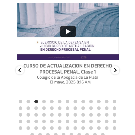
CMzVDNjcxRTlF
lkNmRFZUpOODVlUzFsX3o0QWhXM3gtVHEybC4yQjZFRkExQjFGODk3RUFD
YouTube Video UExmZjRMOUlkNmRFZUpOOD
28
3
...
7
IO
CURSO DE ACTUALIZACION EN DERECHO
CH
PROCESAL PENAL, Clase 1
 5
Colegio de la Abogacía de La Plata
13 mayo, 2025 8:16 AM