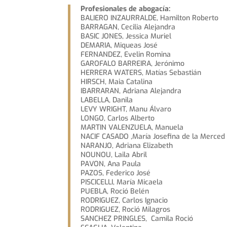
Profesionales de abogacía:
BALIERO INZAURRALDE, Hamilton Roberto
BARRAGAN, Cecilia Alejandra
BASIC JONES, Jessica Muriel
DEMARIA, Miqueas José
FERNANDEZ, Evelin Romina
GAROFALO BARREIRA, Jerónimo
HERRERA WATERS, Matías Sebastián
HIRSCH, Maia Catalina
IBARRARAN, Adriana Alejandra
LABELLA, Danila
LEVY WRIGHT, Manu Álvaro
LONGO, Carlos Alberto
MARTIN VALENZUELA, Manuela
NACIF CASADO ,María Josefina de la Merced
NARANJO, Adriana Elizabeth
NOUNOU, Laila Abril
PAVON, Ana Paula
PAZOS, Federico José
PISCICELLI, María Micaela
PUEBLA, Roció Belén
RODRIGUEZ, Carlos Ignacio
RODRIGUEZ, Roció Milagros
SANCHEZ PRINGLES, Camila Roció