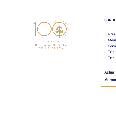
CONOC
Pres
Mesa
Cons
Tribu
Tribu
Actas
Memori