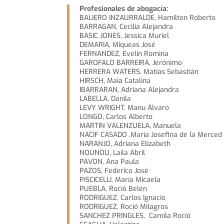
Profesionales de abogacía:
BALIERO INZAURRALDE, Hamilton Roberto
BARRAGAN, Cecilia Alejandra
BASIC JONES, Jessica Muriel
DEMARIA, Miqueas José
FERNANDEZ, Evelin Romina
GAROFALO BARREIRA, Jerónimo
HERRERA WATERS, Matías Sebastián
HIRSCH, Maia Catalina
IBARRARAN, Adriana Alejandra
LABELLA, Danila
LEVY WRIGHT, Manu Álvaro
LONGO, Carlos Alberto
MARTIN VALENZUELA, Manuela
NACIF CASADO ,María Josefina de la Merced
NARANJO, Adriana Elizabeth
NOUNOU, Laila Abril
PAVON, Ana Paula
PAZOS, Federico José
PISCICELLI, María Micaela
PUEBLA, Roció Belén
RODRIGUEZ, Carlos Ignacio
RODRIGUEZ, Roció Milagros
SANCHEZ PRINGLES, Camila Roció