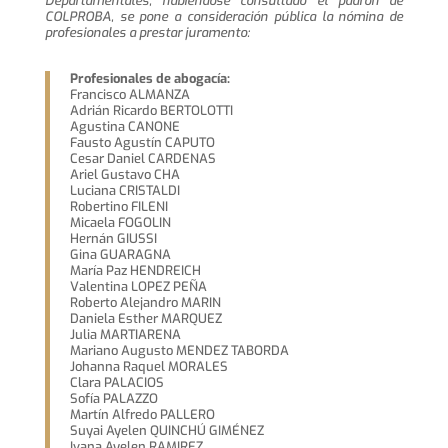
Departamentales, habiéndose consultado el padrón de
COLPROBA, se pone a consideración pública la nómina de
profesionales a prestar juramento:
Profesionales de abogacía:
Francisco ALMANZA
Adrián Ricardo BERTOLOTTI
Agustina CANONE
Fausto Agustín CAPUTO
Cesar Daniel CARDENAS
Ariel Gustavo CHA
Luciana CRISTALDI
Robertino FILENI
Micaela FOGOLIN
Hernán GIUSSI
Gina GUARAGNA
María Paz HENDREICH
Valentina LOPEZ PEÑA
Roberto Alejandro MARIN
Daniela Esther MARQUEZ
Julia MARTIARENA
Mariano Augusto MENDEZ TABORDA
Johanna Raquel MORALES
Clara PALACIOS
Sofía PALAZZO
Martín Alfredo PALLERO
Suyai Ayelen QUINCHÚ GIMÉNEZ
Ivana Ayelen RAMIREZ