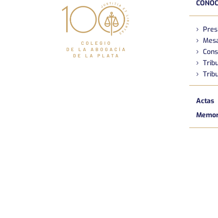
CONOC
Pres
Mesa
Cons
Tribu
Tribu
Actas
Memori