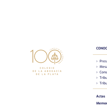
CONOC
Pres
Mesa
Cons
Tribu
Tribu
Actas
Memori