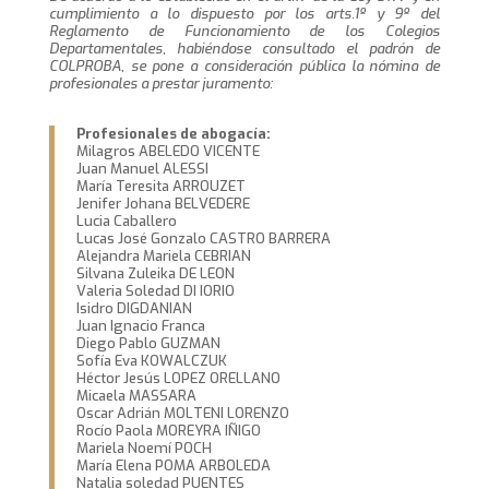
cumplimiento a lo dispuesto por los arts.1º y 9º del
Reglamento de Funcionamiento de los Colegios
Departamentales, habiéndose consultado el padrón de
COLPROBA, se pone a consideración pública la nómina de
profesionales a prestar juramento:
Profesionales de abogacía:
Milagros ABELEDO VICENTE
Juan Manuel ALESSI
María Teresita ARROUZET
Jenifer Johana BELVEDERE
Lucia Caballero
Lucas José Gonzalo CASTRO BARRERA
Alejandra Mariela CEBRIAN
Silvana Zuleika DE LEON
Valeria Soledad DI IORIO
Isidro DIGDANIAN
Juan Ignacio Franca
Diego Pablo GUZMAN
Sofía Eva KOWALCZUK
Héctor Jesús LOPEZ ORELLANO
Micaela MASSARA
Oscar Adrián MOLTENI LORENZO
Rocío Paola MOREYRA IÑIGO
Mariela Noemí POCH
María Elena POMA ARBOLEDA
Natalia soledad PUENTES