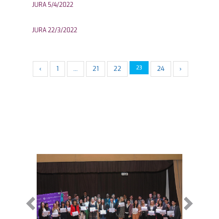
JURA 5/4/2022
JURA 22/3/2022
‹
1
…
21
22
23
24
›