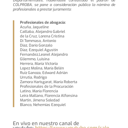
Departamentales, habiéndose consultado el padrón de
COLPROBA, se pone a consideración pública la nómina de
profesionales a prestar juramento:
Profesionales de abogacía:
Acuña, Jaqueline
Caillaba, Alejandro Gabriel
de la Cruz, Lorena Cristina
Di Tommaso, Antonio
Diaz, Darío Gonzalo
Díaz, Ezequiel Agustín
Fernandez,Leonel Alejandro
Gliemmo, Luisina
Herrera, María Victoria
Lopez Molina, María Belén
Ruiz Ganoza, Edward Adrián
Urrutia, Rodrigo
Zamora Harisgarat, María Roberta
Profesionales de la Procuración
Latino, María Florencia
Leira Mallano, Florencia Alfonsina
Martin, Jimena Soledad
Blanco, Nehemias Ezequiel
En vivo en nuestro canal de