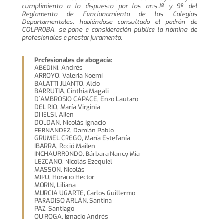
cumplimiento a lo dispuesto por los arts.1º y 9º del
Reglamento de Funcionamiento de los Colegios
Departamentales, habiéndose consultado el padrón de
COLPROBA, se pone a consideración pública la nómina de
profesionales a prestar juramento:
Profesionales de abogacía:
ABEDINI, Andrés
ARROYO, Valeria Noemí
BALATTI JUANTO, Aldo
BARRUTIA, Cinthia Magali
D´AMBROSIO CAPACE, Enzo Lautaro
DEL RIO, María Virginia
DI IELSI, Ailen
DOLDAN, Nicolás Ignacio
FERNANDEZ, Damián Pablo
GRUMEL CREGO, María Estefanía
IBARRA, Roció Mailen
INCHAURRONDO, Bárbara Nancy Mia
LEZCANO, Nicolás Ezequiel
MASSON, Nicolás
MIRO, Horacio Héctor
MORIN, Liliana
MURCIA UGARTE, Carlos Guillermo
PARADISO ARLÁN, Santina
PAZ, Santiago
QUIROGA, Ignacio Andrés