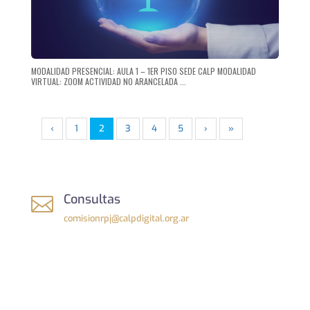
MODALIDAD PRESENCIAL: AULA 1 – 1ER PISO SEDE CALP MODALIDAD
VIRTUAL: ZOOM ACTIVIDAD NO ARANCELADA ...
‹
1
2
3
4
5
›
»
Consultas

comisionrpj@calpdigital.org.ar