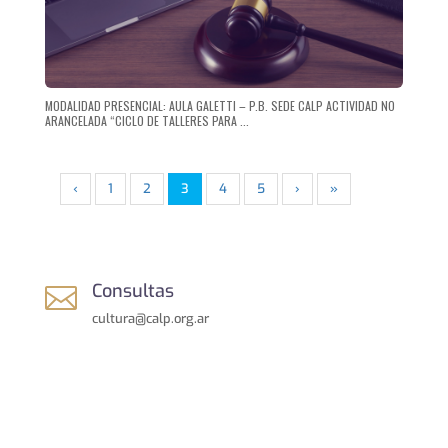
MODALIDAD PRESENCIAL: AULA GALETTI – P.B. SEDE CALP ACTIVIDAD NO
ARANCELADA “CICLO DE TALLERES PARA ...
‹
1
2
3
4
5
›
»
Consultas

cultura@calp.org.ar