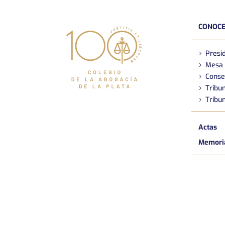
CONOCE
Presi
Mesa 
Conse
Tribun
Tribun
Actas
Memoria