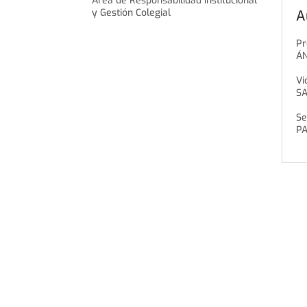
Área de Responsabilidad Institucional
y Gestión Colegial
A
Pr
Á
Vi
S
Se
PA