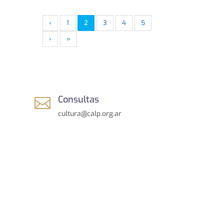
‹
1
2
3
4
5
›
»
Consultas

cultura@calp.org.ar