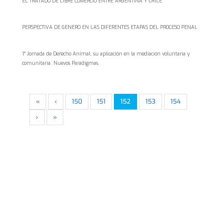
EL TRATADO DE LIBRE COMERCIO ENTRE ARGENTINA Y CHILE
PERSPECTIVA DE GENERO EN LAS DIFERENTES ETAPAS DEL PROCESO PENAL
1° Jornada de Derecho Animal, su aplicación en la mediación voluntaria y
comunitaria. Nuevos Paradigmas.
«
‹
150
151
152
153
154
›
»