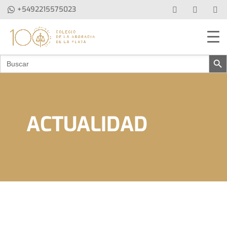
+5492215575023
Botón de 
Buscar:
ACTUALIDAD